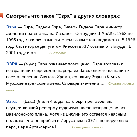
Смотреть что такое "Эзра" в других словарях:
Эзра
— Эзра, Гидеон Эзра, Гидеон Гидеон Эзра министр
экологии правительства Израиля. Сотрудник ШАБАК с 1962 по
1995 год, являлся заместителем главы этого ведомства. В 1996
году был избран депутатом Кнессета ХIV созыва от Ликуда . В
2001 году стал… …
Википедия
ЭЗРА
— (муж.) Эзра означает помощник . Эзра возглавил
возвращение еврейского народа из Вавилонского изгнания и
восстановление Святого Храма, см. книгу Эзры в Ктувим.
Мужские еврейские имена. Словарь значений …
Словарь личных
имен
Эзра
— (Ezra) (5 или 4 в. до н.э.), евр. проповедник,
осуществивший реформу иудаизма после возвращения из
Вавилонского плена. Хотя из Библии это остается неясным,
полагают, что он прибыл в Иерусалим в 397 г. по поручению
перс, царя Артаксеркса II.… …
Всемирная история