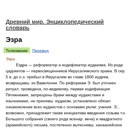
Древний мир. Энциклопедический
словарь
Эзра
Толкование
Перевод
Эзра
Ездра — реформатор и кодификатор иудаизма. Из рода
цадокитов — первосвященников Иерусалимского храма. В сер.
5 в. до н.э. прибыл в Иерусалим во главе 1800 иудеев,
возвращавш. из Вавилонии. По реформам Э. был уточнен
ритуал, проведена, по-видимому, первая кодификация
Пятикнижия, запрещены браки между иудаистами и
язычниками, не принявш. иудаизм, установлено обязат.
ознакомление всех иудаистов с основами религ. учения. Э.,
возможно, принадлежит также инициатива введения созыва т.н.
Большого собрания (своего рода всенар. веча) и квадратного
(арамейского) письма, постепенно вытеснивш. ханаанейское