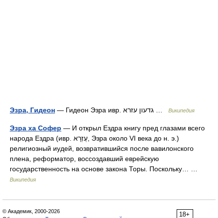
Эзра, Гидеон
— Гидеон Эзра ивр. גדעון עזרא …
Википедия
Эзра xa Софер
— И открыл Ездра книгу пред глазами всего
народа Ездра (ивр. עֶזְרָא‎, Эзра около VI века до н. э.)
религиозный иудей, возвратившийся после вавилонского
плена, реформатор, воссоздавший еврейскую
государственность на основе закона Торы. Поскольку… …
Википедия
© Академик, 2000-2026
18+