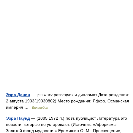
Эзра Данин
— עזרא דנין разведчик и дипломат Дата рождения:
2 августа 1903(19030802) Место рождения: Яффо, Османская
империя …
Википедия
Эзра Паунд
— (1885 1972 гг.) поэт, публицист Литература это
новости, которые не устаревают. (Источник: «Афоризмы.
Золотой фонд мудрости.» Еремишин О. М.: Просвещение;